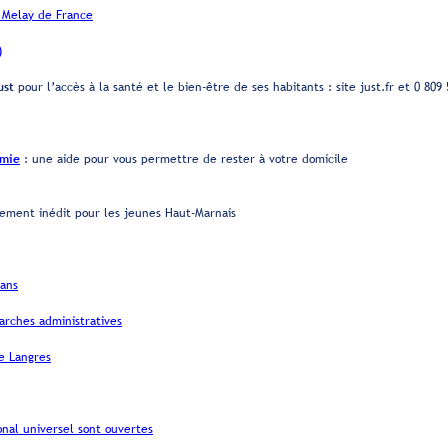
3 Melay de France
)
ust
pour l’accès à la santé et le bien-être de ses habitants : site just.fr et 0 809
omie
: une aide pour vous permettre de rester à votre domicile
ement inédit pour les jeunes Haut-Marnais
 ans
marches administratives
de Langres
ional universel sont ouvertes