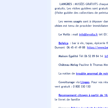
LANGRES
: MUSÉES GRATUITS chaqu
gratuits. Les visites guidées sont gratu
(Visite guidée des collections de peintu
Les
verres usagés
sont à déposer dans
chien
est tenu de procéder immédiateme
Le Voilà
: mail
info@levoila.fr
tél 03 
Belgica
: bar à vin, tapas, épicerie 
Dumont 06 45 41 49 88
https://www.be
Maison Egalité
Tél 06 52 89 84 14
in
Château Melay
Pauline & Thomas Me
La notion de
trouble anormal de voi
Covoiturage
via
Linggo
. Pour vos rés
vert gratuit : 0 800 330 130
Recensement citoyen à partir de 16
le livret de famille