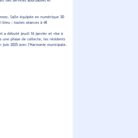
nt des services abordables et
ennes. Salle équipée en numérique 3D
di bleu : toutes séances à 4€
t a débuté jeudi 16 janvier et vise à
s une phase de collecte, les résidents
 juin 2025 avec l'Harmonie municipale.