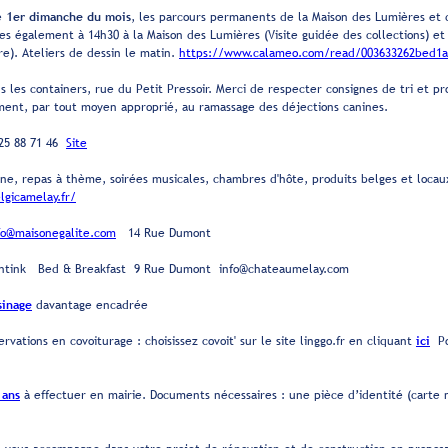
e
1er dimanche du mois
, les parcours permanents de la Maison des Lumières et d
ites également à 14h30 à la Maison des Lumières (Visite guidée des collections) et
re). Ateliers de dessin le matin.
https://www.calameo.com/read/003633262bed1a
 les containers, rue du Petit Pressoir. Merci de respecter consignes de tri et p
nt, par tout moyen approprié, au ramassage des déjections canines.
25 88 71 46
Site
fine, repas à thème, soirées musicales, chambres d'hôte, produits belges et loc
lgicamelay.fr/
fo@maisonegalite.com
14 Rue Dumont
ntink Bed & Breakfast 9 Rue Dumont info@chateaumelay.com
sinage
davantage encadrée
ervations en covoiturage : choisissez covoit' sur le site linggo.fr en cliquant
ici
P
 ans
à effectuer en mairie. Documents nécessaires : une pièce d’identité (carte n