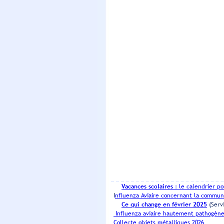
Vacances scolaires
: le calendrier po
I
nfluenza Aviaire concernant la commu
Ce qui change en février 2025
(
Influenza aviaire hautement pathogèn
Collecte objets métalliques 2026