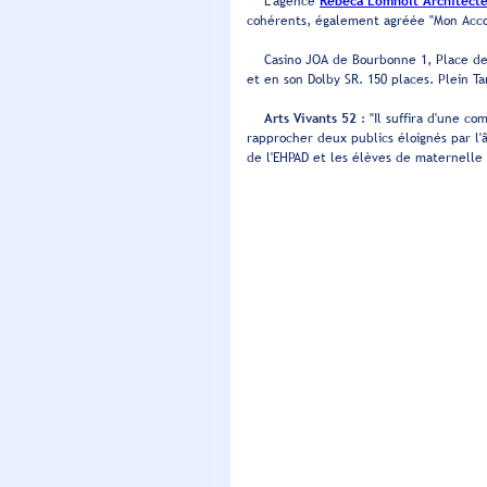
L’agence
Rébéca Lomholt Architect
cohérents, également agréée "Mon Acc
Casino JOA de Bourbonne 1, Place des 
et en son Dolby SR. 150 places. Plein Ta
Arts Vivants 52
: "Il suffira d'une c
rapprocher deux publics éloignés par l'
de l'EHPAD et les élèves de maternelle