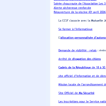
Soirée choucroute de l'Association Les 
Alerte sècheresse renforcée
Réouverture de la piscine (01 avril 2026
La CCSF s'associe avec la
Mutuelle J
Se former à l'informatique
L’
allocation personnalisée d’auton
Demande de visibilité - relais
: évén
Arrêté de
divagation des chiens
Cadets de la République
de 18 à 30
site officiel d’information et de dé
Mission locale de l'arrondissement 
Site Officiel de
Ma Sécurité
Les inscriptions pour le Service nat