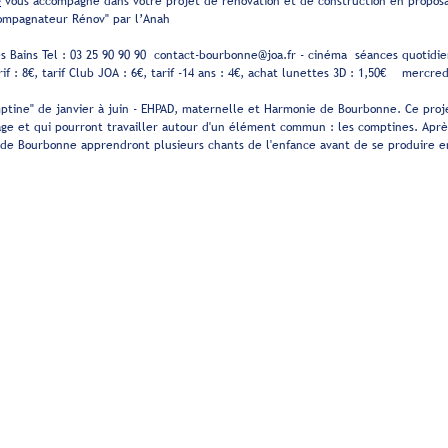
e
vous accompagne dans votre projet de rénovation et de construction en proposa
ompagnateur Rénov" par l’Anah
Bains Tel : 03 25 90 90 90 contact-bourbonne@joa.fr - cinéma séances quotidi
rif : 8€, tarif Club JOA : 6€, tarif -14 ans : 4€, achat lunettes 3D : 1,50€ mercre
omptine" de janvier à juin - EHPAD, maternelle et Harmonie de Bourbonne. Ce proje
âge et qui pourront travailler autour d'un élément commun : les comptines. Aprè
 de Bourbonne apprendront plusieurs chants de l'enfance avant de se produire en