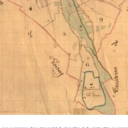
e
1er dimanche du mois
, les parcours permanents de la Maison des Lumières et d
ites également à 14h30 à la Maison des Lumières (Visite guidée des collections) et
re). Ateliers de dessin le matin.
https://www.calameo.com/read/003633262bed1a
 les containers, rue du Petit Pressoir. Merci de respecter consignes de tri et p
nt, par tout moyen approprié, au ramassage des déjections canines.
25 88 71 46
Site
fine, repas à thème, soirées musicales, chambres d'hôte, produits belges et loc
lgicamelay.fr/
fo@maisonegalite.com
14 Rue Dumont
ntink Bed & Breakfast 9 Rue Dumont info@chateaumelay.com
sinage
davantage encadrée
ervations en covoiturage : choisissez covoit' sur le site linggo.fr en cliquant
ici
P
 ans
à effectuer en mairie. Documents nécessaires : une pièce d’identité (carte n