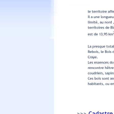
le territoire af
Il a une longueu
limité, au nord ,
territoires de B
est de 13,95
km
La presque tota
Rebois, le Bois 
Craye.
Les essences do
rencontre hêtre,
coudriers, sapin
Ces bois sont a
habitants, ou e
>>>
Cadastre