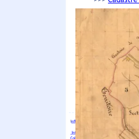
Vacances scolaires
: le calendrier po
I
nfluenza Aviaire concernant la commu
Ce qui change en février 2025
(
Influenza aviaire hautement pathogèn
Collecte objets métalliques 2026