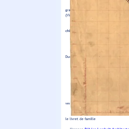
LANGRES
: MUSÉES GRATUITS chaqu
gratuits. Les visites guidées sont gratu
(Visite guidée des collections de peintu
Les
verres usagés
sont à déposer dans
chien
est tenu de procéder immédiateme
Le Voilà
: mail
info@levoila.fr
tél 03 
Belgica
: bar à vin, tapas, épicerie 
Dumont 06 45 41 49 88
https://www.be
Maison Egalité
Tél 06 52 89 84 14
in
Château Melay
Pauline & Thomas Me
La notion de
trouble anormal de voi
Covoiturage
via
Linggo
. Pour vos rés
vert gratuit : 0 800 330 130
Recensement citoyen à partir de 16
le livret de famille