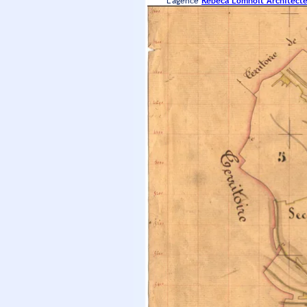
L’agence
Rébéca Lomholt Architect
cohérents, également agréée "Mon Acc
Casino JOA de Bourbonne 1, Place des 
et en son Dolby SR. 150 places. Plein Ta
Arts Vivants 52
: "Il suffira d'une c
rapprocher deux publics éloignés par l'
de l'EHPAD et les élèves de maternelle