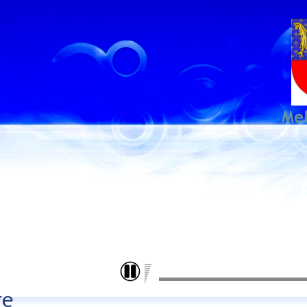
Me
re