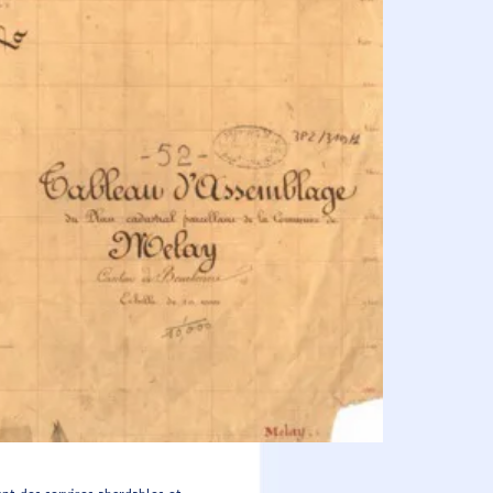
u musée d'Art et d'Histoire sont
 à 16h au musée d'Art et d'Histoire
17d2361
ropreté des abords. Tout propriétaire de
aux. Jean-Marc & Clément au 1 rue
our vos déplacements à tarifs réduits nº
ationale d’identité ou un passeport) et