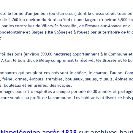
fecte la forme d'un jambon (ou d'un cœur) dont la crosse serait tournée 
r de 5,760 km environ du Nord au Sud et une largeur d'environ 3,900 km d
 par les territoires de Villars-St-Marcellin, de Fresnes-sur-Apance et d' 
londefontaine et Barges (Hte Saône) et à l'ouest par le territoire de l
2
lité des bois (environ 390,00 hectares) appartiennent à la Commune et
d'Artoi, le bois dit de Melay comprenant la réserve, les Brosses et le b
minantes qui peuplent ces bois sont le chêne, le charme, l'aulne. Comm
 frêne, ormes, érables, trembles, bouleaux, saules, tilleuls, épines noir
s, bouleaux et en lisières, des acacias.
ménagés pour être exploites à chaque période de 30 années et partagé
ncore vendus au profit de la commune. Les habitants utilisent ce bois 
 Napoléonien après 1838
sur archives.hau