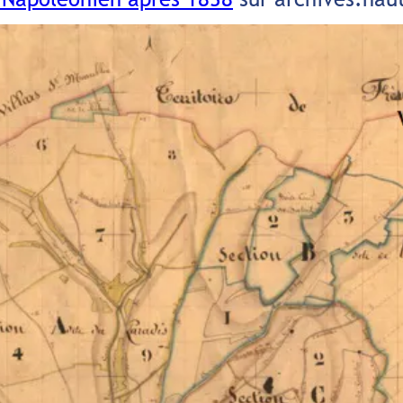
ur 2025-2026
Calendrier collecte des déchets 202
ne de Melay
Service public)
Horaires déchetterie - Eté 2026
e
Inscription bus scolaire