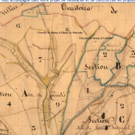
e
vous accompagne dans votre projet de rénovation et de construction en proposa
ompagnateur Rénov" par l’Anah
Bains Tel : 03 25 90 90 90 contact-bourbonne@joa.fr - cinéma séances quotidi
rif : 8€, tarif Club JOA : 6€, tarif -14 ans : 4€, achat lunettes 3D : 1,50€ mercre
omptine" de janvier à juin - EHPAD, maternelle et Harmonie de Bourbonne. Ce proje
âge et qui pourront travailler autour d'un élément commun : les comptines. Aprè
 de Bourbonne apprendront plusieurs chants de l'enfance avant de se produire en