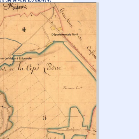
nt des services abordables et
ennes. Salle équipée en numérique 3D
di bleu : toutes séances à 4€
t a débuté jeudi 16 janvier et vise à
s une phase de collecte, les résidents
 juin 2025 avec l'Harmonie municipale.