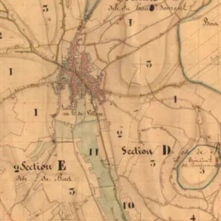
3 Melay de France
)
ust
pour l’accès à la santé et le bien-être de ses habitants : site just.fr et 0 809
omie
: une aide pour vous permettre de rester à votre domicile
ement inédit pour les jeunes Haut-Marnais
 ans
marches administratives
de Langres
ional universel sont ouvertes