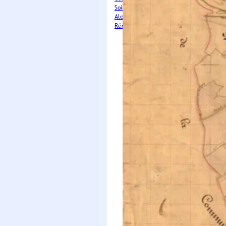
Soirée choucroute de l'Association Les 
Alerte sècheresse renforcée
Réouverture de la piscine (01 avril 2026
La CCSF s'associe avec la
Mutuelle J
Se former à l'informatique
L’
allocation personnalisée d’auton
Demande de visibilité - relais
: évén
Arrêté de
divagation des chiens
Cadets de la République
de 18 à 30
site officiel d’information et de dé
Mission locale de l'arrondissement 
Site Officiel de
Ma Sécurité
Les inscriptions pour le Service nat