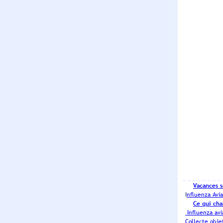
Vacances s
I
nfluenza Avi
Ce qui cha
Influenza av
Collecte obje