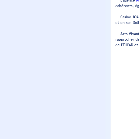
L’agence
R
cohérents, é
Casino JOA d
et en son Dol
Arts Vivan
rapprocher de
de l'EHPAD et