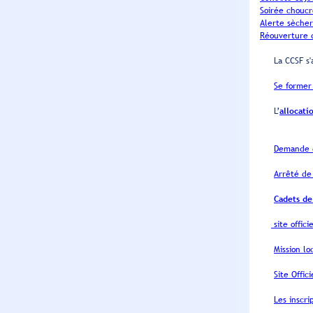
Soirée choucr
Alerte sèche
Réouverture d
La CCSF s'as
Se former 
L’
allocati
Demande de
Arrêté d
Cadets de
site offic
Mission lo
Site Offic
Les inscri