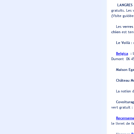
LANGRES
gratuits. Les
(Visite guidé
Les
verres
chien
est ten
Le Voilà
: 
Belgica
: b
Dumont 06 4
Maison Ega
Château M
La notion 
Covoitura
vert gratuit :
Recensemen
le livret de f